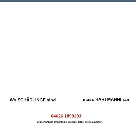
muss HARTMANN! ran.
Wo SCHÄDLINGE sind
04626 1899293
Deutschlandweit erreichen Sie uns unter dieser Festnetznummer.